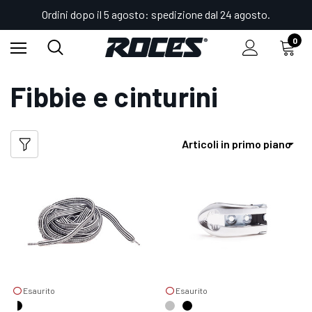
Ordini dopo il 5 agosto: spedizione dal 24 agosto.
0
Home
Shop
Accessori
Fibbie e cinturini
Fibbie e cinturini
Esaurito
Esaurito