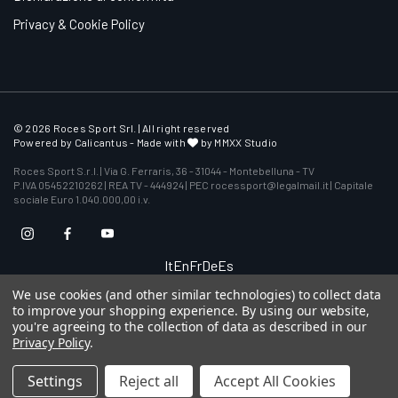
Privacy & Cookie Policy
© 2026 Roces Sport Srl. | All right reserved
Powered by
Calicantus
- Made with
by MMXX Studio
Roces Sport S.r.l. | Via G. Ferraris, 36 - 31044 - Montebelluna - TV
P.IVA 05452210262 | REA TV - 444924 | PEC rocessport@legalmail.it | Capitale
sociale Euro 1.040.000,00 i.v.
It
En
Fr
De
Es
We use cookies (and other similar technologies) to collect data
to improve your shopping experience.
By using our website,
you're agreeing to the collection of data as described in our
Privacy Policy
.
Settings
Reject all
Accept All Cookies