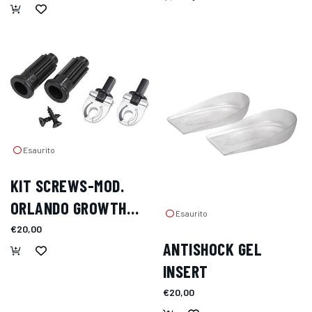
Esaurito
KIT SCREWS-MOD.
ORLANDO GROWTH
Esaurito
COMPENSATOR
€20,00
ANTISHOCK GEL
INSERT
€20,00