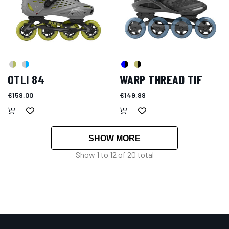
OTLI 84
WARP THREAD TIF
€159,00
€149,99
SHOW MORE
Show
1
to
12
of
20
total