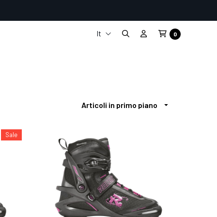
It
0
En
Fr
De
Es
Sale