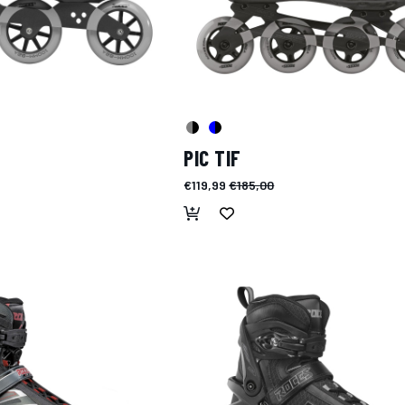
PIC TIF
€119,99
€185,00