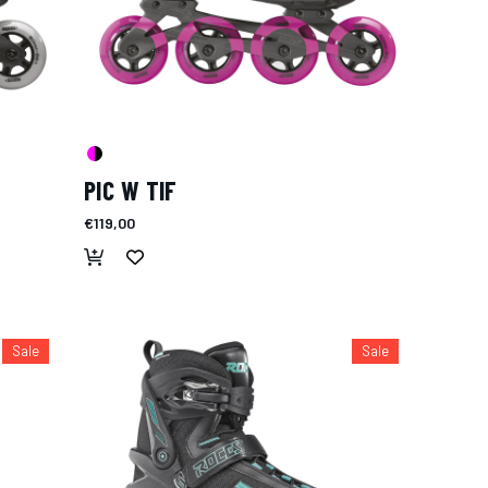
PIC W TIF
€119,00
Sale
Sale