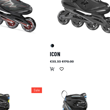
ICON
€99,99
€170,00
Sale