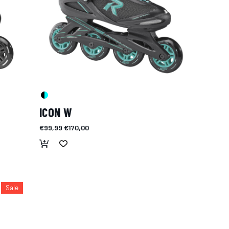
ICON W
€99,99
€170,00
Sale