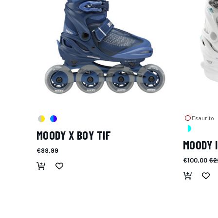
Esaurito
MOODY X BOY TIF
MOODY I
€99,99
€100,00
€2