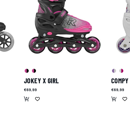
JOKEY X GIRL
COMPY 
€69,99
€69,99