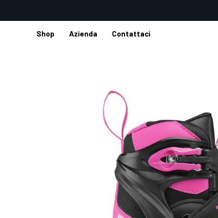
Shop
Azienda
Contattaci
Home
Shop
Pattini per bambini
Pattini in linea per bambin