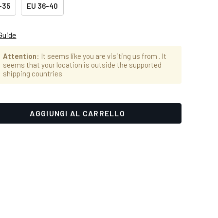
-35
EU 36-40
Guide
Attention
: It seems like you are visiting us from
. It
seems that your location is outside the supported
shipping countries
bilità