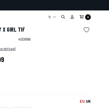
It
0
En
 X GIRL TIF
Fr
De
400896
Es
za dettagli
99
EU
UK