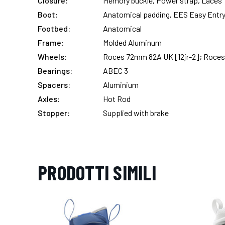
Closure:
Memory buckle, Power strap, Laces
Boot:
Anatomical padding, EES Easy Entr
Footbed:
Anatomical
Frame:
Molded Aluminum
Wheels:
Roces 72mm 82A UK [12jr-2]; Roce
Bearings:
ABEC 3
Spacers:
Aluminium
Axles:
Hot Rod
Stopper:
Supplied with brake
PRODOTTI SIMILI