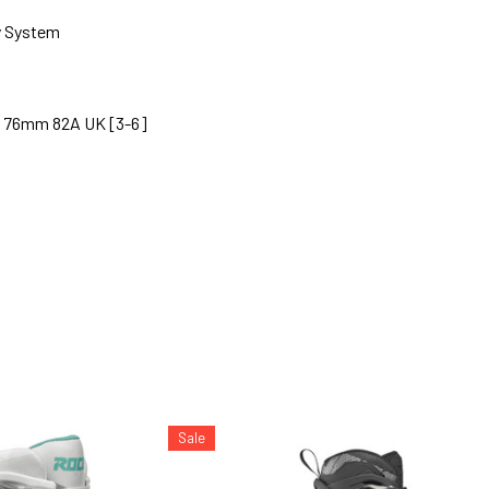
y System
s 76mm 82A UK [3-6]
Sale