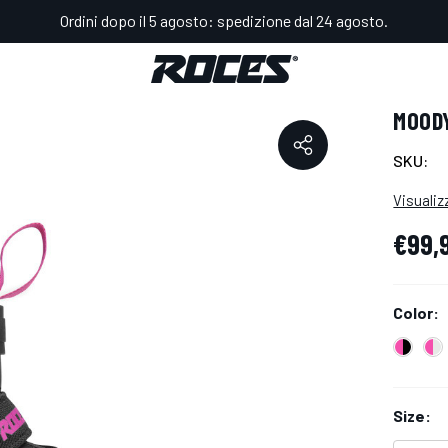
Ordini dopo il 5 agosto: spedizione dal 24 agosto.
i
MOODY X GIRL TIF
MOODY
SKU:
Visualiz
€99,
Color:
Size: