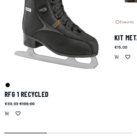
Esaurito
KIT MET
€15,00
RFG 1 RECYCLED
€99,99
€199,00