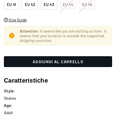
EU 41
EU 42
EU 43
EU 44
EU 45
Size Guide
Attention
: It seems like you are visiting us from
. It
seems that your location is outside the supported
shipping countries
Hurry
Disponibilità
up!
attuale:
only
left
Caratteristiche
Style:
Skates
Age:
Adult