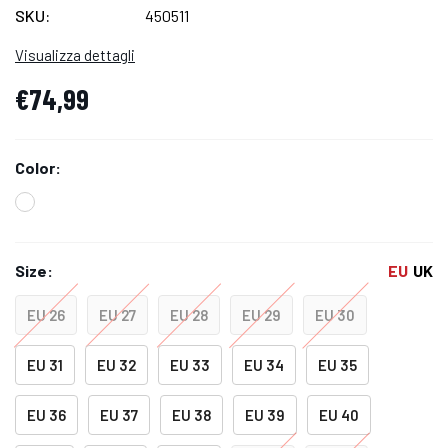
SKU:
450511
Visualizza dettagli
€74,99
Color:
Size:
EU
UK
EU 26
EU 27
EU 28
EU 29
EU 30
EU 31
EU 32
EU 33
EU 34
EU 35
EU 36
EU 37
EU 38
EU 39
EU 40