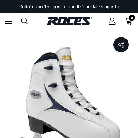
Ordini dopo il 5 agosto: spedizione dal 24 agosto.
0
Home
Shop
Pattini Ghiaccio
Figura
RFG 1